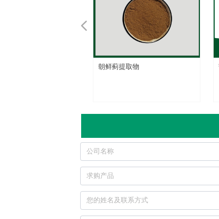
넳
提取物
醇
胶
提取物
提取物
朝鲜蓟提取物