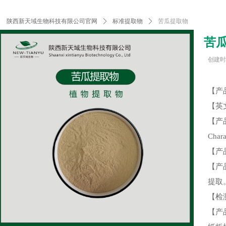
陕西新天域生物科技有限公司官网
ꄲ
标准提取物
ꄲ
苦瓜提取物
苦
创建时
【产
【英文名
【产
Char
【产
【产
提取
【检
【产