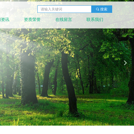
끠
搜索
闻资讯
资质荣誉
在线留言
联系我们
넲
productSlideBind Error:未将对象引用设置到对象的实例。