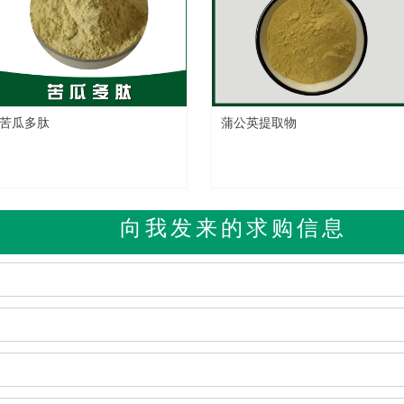
苦瓜多肽
蒲公英提取物
向我发来的求购信息