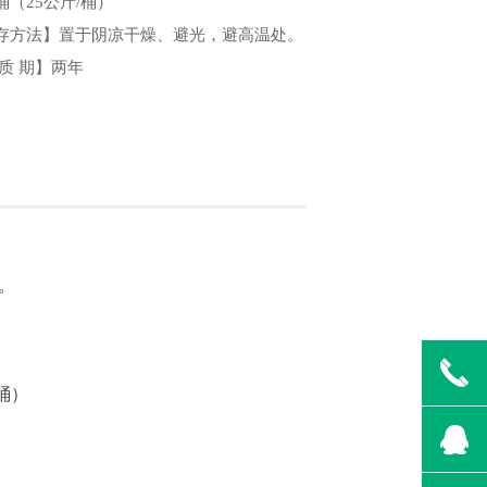
桶（25公斤/桶）
存方法】置于阴凉干燥、避光，避高温处。
 质 期】两年
实。
끅
桶）
뀩