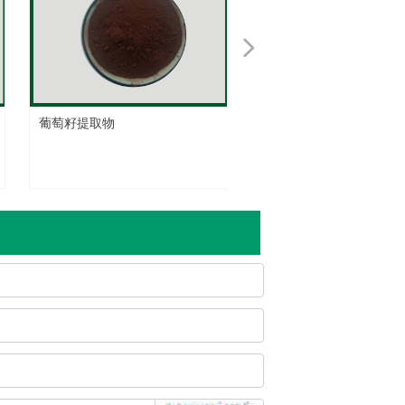
넲
葡萄籽提取物
罗汉果提取物