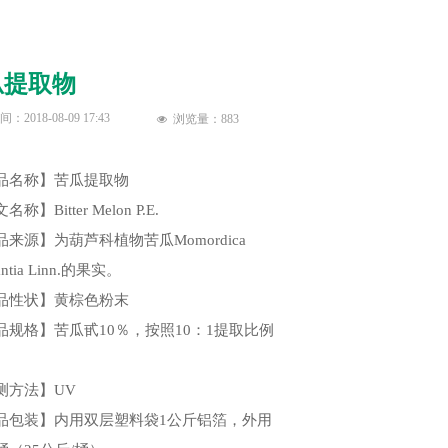
瓜提取物
间：
2018-08-09
17:43
浏览量：
883
넶
品名称】苦瓜提取物
称】Bitter Melon P.E.
品来源】为葫芦科植物苦瓜Momordica
antia Linn.的果实。
品性状】黄棕色粉末
品规格】苦瓜甙10％，按照10：1提取比例
。
测方法】UV
品包装】内用双层塑料袋1公斤铝箔，外用