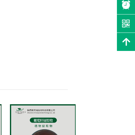
뀥
낃
녕