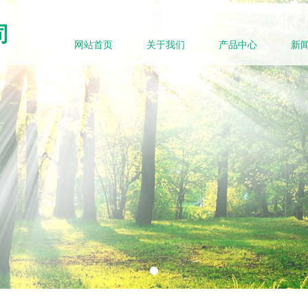
司
网站首页
关于我们
产品中心
新
eBind,StyleName:Style1,ColorName:Item0,Message:InitError, ControlType: