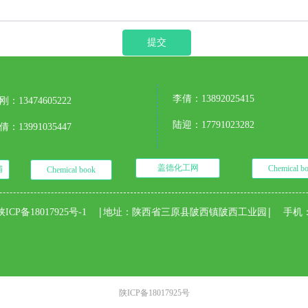
提交
李倩：13892025415
刚：13474605222
陆迎：17791023282
倩：13991035447
盖德化工网
Chemical b
铺
Chemical book
|
地址：陕西省三原县陂西镇陂西工业园| 手机：134
CP备18017925号-1
陕ICP备18017925号