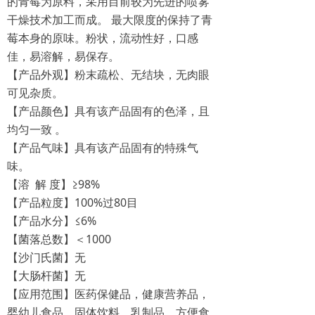
的青莓为原料，采用目前较为先进的喷雾
干燥技术加工而成。 最大限度的保持了青
莓本身的原味。粉状，流动性好，口感
佳，易溶解，易保存。
【产品外观】粉末疏松、无结块，无肉眼
可见杂质。
【产品颜色】具有该产品固有的色泽，且
均匀一致 。
【产品气味】具有该产品固有的特殊气
味。
【溶 解 度】≥98%
【产品粒度】100%过80目
【产品水分】≤6%
【菌落总数】＜1000
【沙门氏菌】无
【大肠杆菌】无
【应用范围】医药保健品，健康营养品，
婴幼儿食品，固体饮料，乳制品，方便食