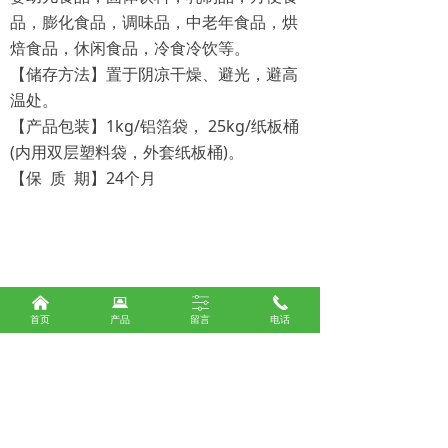
品，膨化食品，调味品，中老年食品，烘
焙食品，休闲食品，冷食冷饮等。
【储存方法】置于阴凉干燥、避光，避高
温处。
【产品包装】1kg/铝箔袋， 25kg/纸板桶
(内用双层塑料袋，外套纸板桶)。
【保 质 期】24个月
낀
뀵
ꀒ
끅
首页
产品
留言
电话
上一个：
蓝莓粉
ꄴ
下一个：
树莓粉
ꄲ